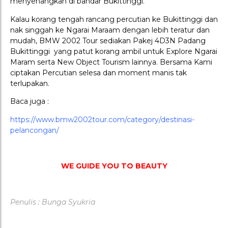
menyenangkan di bandar Bukittinggi.
Kalau korang tengah rancang percutian ke Bukittinggi dan
nak singgah ke Ngarai Maraam dengan lebih teratur dan
mudah, BMW 2002 Tour sediakan Pakej 4D3N Padang
Bukittinggi yang patut korang ambil untuk Explore Ngarai
Maram serta New Object Tourism lainnya. Bersama Kami
ciptakan Percutian selesa dan moment manis tak
terlupakan.
Baca juga :
https://www.bmw2002tour.com/category/destinasi-
pelancongan/
WE GUIDE YOU TO BEAUTY
Penulis : Bunga Syukria