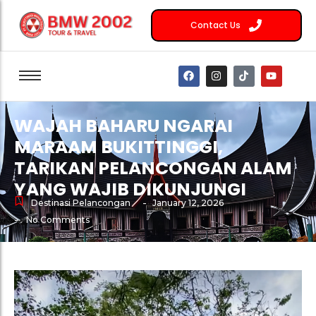
Contact Us
PADANG BUKITTINGGI
PADANG BUKITTINGGI
PEKANBARU
PEKANBARU
WAJAH BAHARU NGARAI
ACEH SABANG
ACEH SABANG
MARAAM BUKITTINGGI,
MEDAN
MEDAN
TARIKAN PELANCONGAN ALAM
BATAM BINTAN
BATAM BINTAN
YANG WAJIB DIKUNJUNGI
JAKARTA BANDUNG
JAKARTA BANDUNG
-
Destinasi Pelancongan
January 12, 2026
YOGYAKARTA
YOGYAKARTA
-
No Comments
SURABAYA BROMO
SURABAYA BROMO