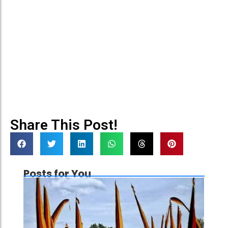
Share This Post!
Posts for You