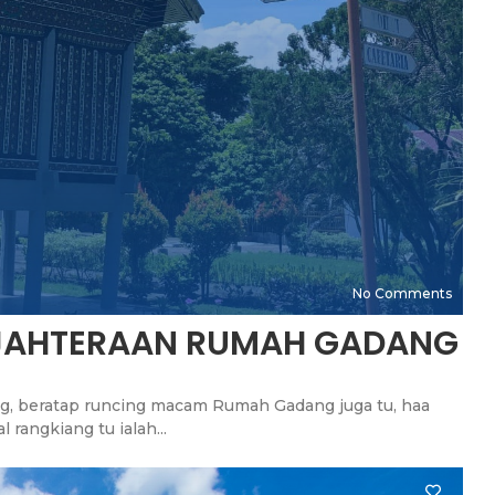
No Comments
EJAHTERAAN RUMAH GADANG
ng, beratap runcing macam Rumah Gadang juga tu, haa
 rangkiang tu ialah...