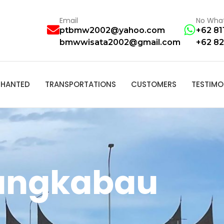
Email
No Wha
ptbmw2002@yahoo.com
+62 81
bmwwisata2002@gmail.com
+62 82
HANTED
TRANSPORTATIONS
CUSTOMERS
TESTIMO
nangkabau