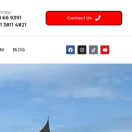
tsapp
Contact Us
1 66 9391
1 3811 4821
NI
BLOG