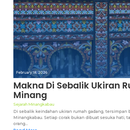
February 18, 2026
Makna Di Sebalik Ukiran
Minang
Sejarah Minangkabau
Di sebalik keindahan ukiran rumah gadang, tersimpan
Minangkabau. Setiap corak bukan dibuat sesuka hati, t
orang...