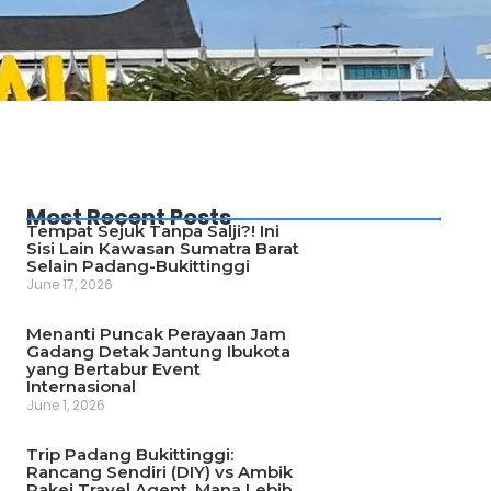
Most Recent Posts
Tempat Sejuk Tanpa Salji?! Ini
Sisi Lain Kawasan Sumatra Barat
Selain Padang-Bukittinggi
June 17, 2026
Menanti Puncak Perayaan Jam
Gadang Detak Jantung Ibukota
yang Bertabur Event
Internasional
June 1, 2026
Trip Padang Bukittinggi:
Rancang Sendiri (DIY) vs Ambik
Pakej Travel Agent, Mana Lebih