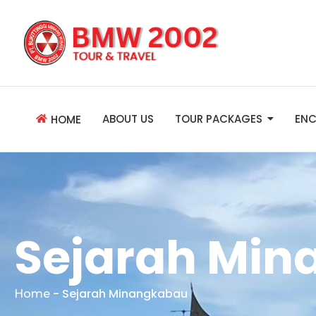
ABOUT US
TOUR PACKAGES
ENC
HOME
Sejarah Mi
-
Sejarah Minangkabau
Home