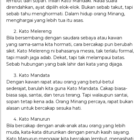
lembut dan sopan. Inilah Kato Mandaki. Nada suara
direndahkan, ayat dipilih elok-elok. Bukan sebab takut, tapi
sebab tahu menghormati. Dalam hidup orang Minang,
menghargai yang lebih tua itu asas.
Kato Melereng
Bila bersembang dengan saudara sebaya atau kawan
yang sama-sama kita hormati, cara bercakap pun berubah
sikit. Kato Melereng ni bahasanya mesra, tak terlalu formal,
tapi masih jaga adab. Dekat, tapi tak melampaui batas.
Sebab hubungan yang baik lahir dari kata yang dijaga.
Kato Mandata
Dengan kawan rapat atau orang yang betul-betul
sederajat, barulah kita guna Kato Mandata. Cakap biasa-
biasa saja, santai, dan terus terang. Tapi walaupun santai,
sopan tetap kena ada. Orang Minang percaya, rapat bukan
alasan untuk bercakap sesuka hati.
Kato Manurun
Bila bercakap dengan anak-anak atau orang yang lebih
muda, kata-kata diturunkan dengan penuh kasih sayang.
Kato Manurun mengajar kita bercakap lembut, menasihati