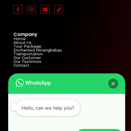
Company
Home
About Us
Tour Package
Enchanted Minangkabau
Transportation
Our Customer
Our Testimoni
Contact
Contact Info
+62 811 66 9391 (Admin Linda)
+62 821 3811 4821 (Admin Yolla)
Hello, can we help you?
ptbmw2002@yahoo.com
bmwwisata2002@gmail.com
Jln. Syekh Arrasulli No.77 Tangah Sawah , Bukittinggi,
Indonesia