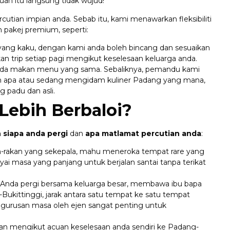
uan itu langsung tidak wujud!
utian impian anda. Sebab itu, kami menawarkan fleksibiliti
 pakej premium, seperti:
yang kaku, dengan kami anda boleh bincang dan sesuaikan
an trip setiap pagi mengikut keselesaan keluarga anda.
nda makan menu yang sama. Sebaliknya, pemandu kami
n apa atau sedang mengidam kuliner Padang yang mana,
g padu dan asli.
 Lebih Berbaloi?
 siapa anda pergi
dan
apa matlamat percutian anda
:
-rakan yang sekepala, mahu meneroka tempat rare yang
ai masa yang panjang untuk berjalan santai tanpa terikat
Anda pergi bersama keluarga besar, membawa ibu bapa
-Bukittinggi, jarak antara satu tempat ke satu tempat
gurusan masa oleh ejen sangat penting untuk
dan mengikut acuan keselesaan anda sendiri ke Padang-