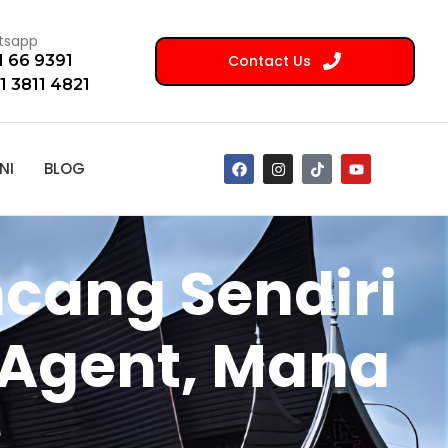
tsapp
Contact Us
1 66 9391
1 3811 4821
NI
BLOG
ncang Sendiri
l Agent, Mana