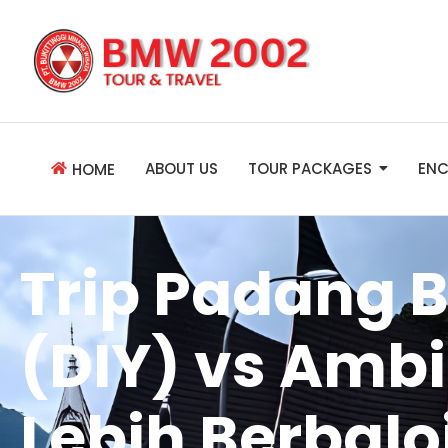
ABOUT US
TOUR PACKAGES
ENC
HOME
Trip Padang B
(DIY) vs Ambi
Lebih Berbalo