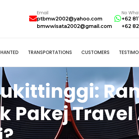
Email
No Wha
ptbmw2002@yahoo.com
+62 81
bmwwisata2002@gmail.com
+62 82
HANTED
TRANSPORTATIONS
CUSTOMERS
TESTIMO
ukittinggi: Ra
k Pakej Trave
i?