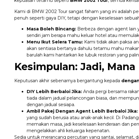
kepuasan tetamu seperti
BMW 2002 Tour
, semua kerisa
Kami di BMW 2002 Tour sangat faham yang ini adalah perc
penuh seperti gaya DIY, tetapi dengan keselesaan sebuah
Masa Boleh Bincang:
Berbeza dengan agent lain 
sendiri jam berapa mahu keluar hotel atau memulak
Menu Ikut Selera Tamu:
Kami tidak akan paksa a
akan sentiasa bertanya dahulu tetamu mahu maka
barulah kami hantarkan ke lubuk restoran yang palin
Kesimpulan: Jadi, Mana
Keputusan akhir sebenarnya bergantung kepada
dengan
DIY Lebih Berbaloi Jika:
Anda pergi bersama rakan
tiada dalam jadual pelancongan biasa, dan mempuny
dengan jadual sesiapa.
Ambil Pakej Dengan Agent Lebih Berbaloi Jika:
yang sudah berusia atau anak-anak kecil. Di Padang
memakan masa, jadi keselesaan kenderaan dan pen
mengelakkan ahli keluarga kepenatan.
Sedia untuk merancang percutian yang santai, selamat, 