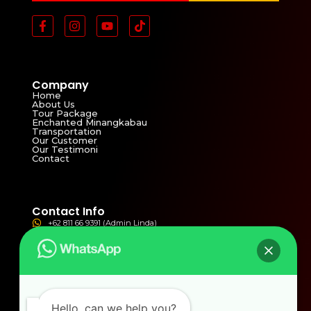
Company
Home
About Us
Tour Package
Enchanted Minangkabau
Transportation
Our Customer
Our Testimoni
Contact
Contact Info
+62 811 66 9391 (Admin Linda)
+62 821 3811 4821 (Admin Yolla)
ptbmw2002@yahoo.com
bmwwisata2002@gmail.com
Jln. Syekh Arrasulli No.77 Tangah Sawah , Bukittinggi,
Indonesia
Hello, can we help you?