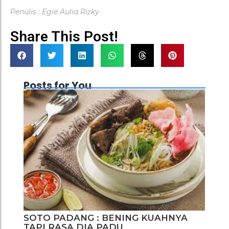
Penulis : Egie Aulia Rizky
Share This Post!
Posts for You
SOTO PADANG : BENING KUAHNYA
TAPI RASA DIA PADU