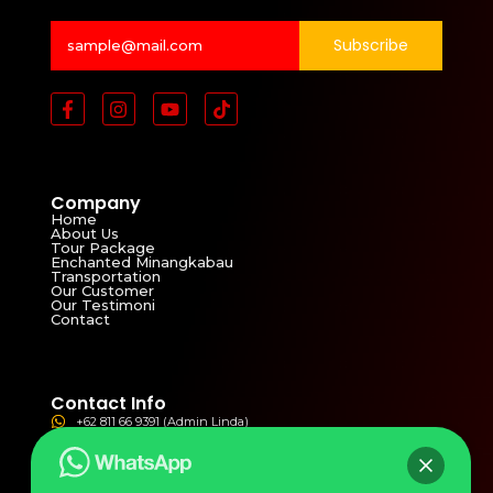
Subscribe
Company
Home
About Us
Tour Package
Enchanted Minangkabau
Transportation
Our Customer
Our Testimoni
Contact
Contact Info
+62 811 66 9391 (Admin Linda)
+62 821 3811 4821 (Admin Yolla)
ptbmw2002@yahoo.com