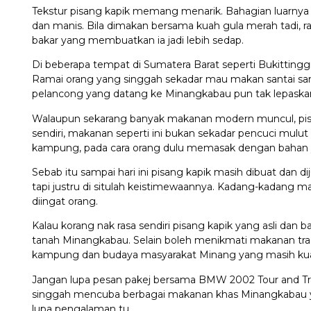
Tekstur pisang kapik memang menarik. Bahagian luarnya s
dan manis. Bila dimakan bersama kuah gula merah tadi, r
bakar yang membuatkan ia jadi lebih sedap.
Di beberapa tempat di Sumatera Barat seperti Bukittinggi
Ramai orang yang singgah sekadar mau makan santai sa
pelancong yang datang ke Minangkabau pun tak lepaskan
Walaupun sekarang banyak makanan modern muncul, pisa
sendiri, makanan seperti ini bukan sekadar pencuci mulu
kampung, pada cara orang dulu memasak dengan bahan y
Sebab itu sampai hari ini pisang kapik masih dibuat dan d
tapi justru di situlah keistimewaannya. Kadang-kadang m
diingat orang.
Kalau korang nak rasa sendiri pisang kapik yang asli dan
tanah Minangkabau. Selain boleh menikmati makanan tradi
kampung dan budaya masyarakat Minang yang masih kua
Jangan lupa pesan pakej bersama BMW 2002 Tour and Trav
singgah mencuba berbagai makanan khas Minangkabau ya
lupa pengalaman tu.