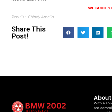
WE GUIDE Y
Penulis : Chindy Amelia
Share This
Post!
About
With a sol
are commit