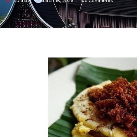
Culinary
March 16, 2026
No Comments
-
-