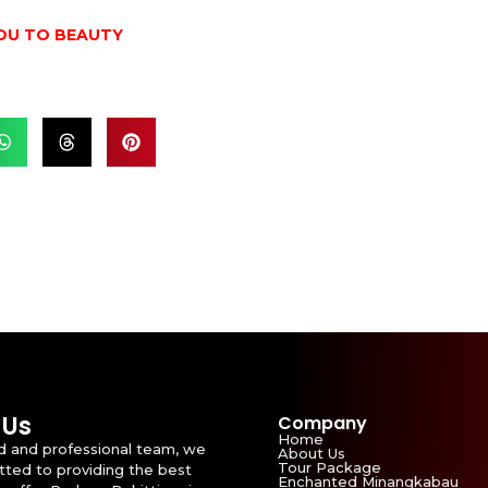
OU TO BEAUTY
 Us
Company
Home
id and professional team, we
About Us
Tour Package
ted to providing the best
Enchanted Minangkabau