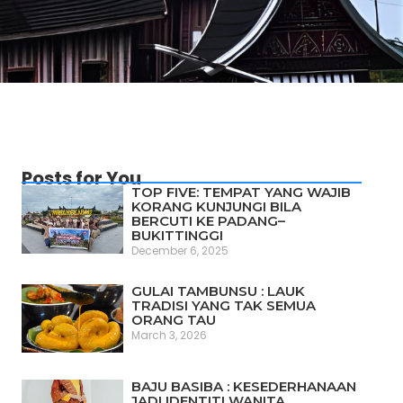
Posts for You
TOP FIVE: TEMPAT YANG WAJIB
KORANG KUNJUNGI BILA
BERCUTI KE PADANG–
BUKITTINGGI
December 6, 2025
GULAI TAMBUNSU : LAUK
TRADISI YANG TAK SEMUA
ORANG TAU
March 3, 2026
BAJU BASIBA : KESEDERHANAAN
JADI IDENTITI WANITA