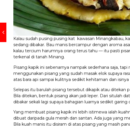
Kalau sudah pusing pusing kat kawasan Minangkabau, ka
sedang dibakar. Bau manis bercampur dengan aroma asa
kalau tercium harumnya orang terus tahu — itu pasti pisa
terkenal di tanah Minang.
Pisang kapik ini sebenarnya nampak sederhana saja, tapi 
menggunakan pisang yang sudah masak elok supaya rasa d
atas bara api sampai kulitnya sedikit kehitaman dan isiny
Selepas itu barulah pisang tersebut dikapik atau ditekan 
Bila ditekan, bentuk pisang akan jadi leper. Dari situlah 
dibakar sekali lagi supaya bahagian luarnya sedikit garing
Yang membuat pisang kapik ini lebih istimewa ialah kua
dibuat daripada gula merah dan santan. Ada juga yang me
Bila kuah manis itu disiram di atas pisang yang masih pan