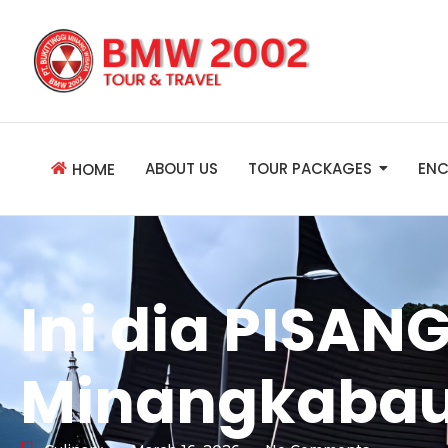
ABOUT US
TOUR PACKAGES
ENC
HOME
Ini dia PISAN
Minangkabau