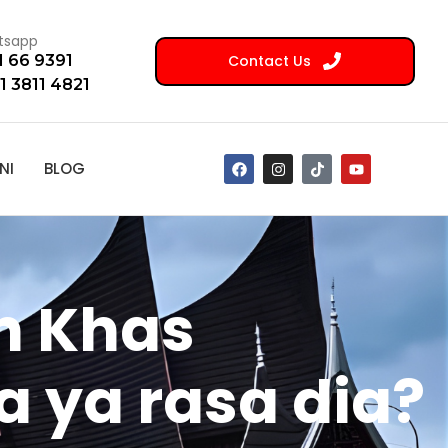
tsapp
Contact Us
1 66 9391
1 3811 4821
NI
BLOG
an Khas
ya rasa dia?