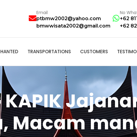
Email
No Wha
ptbmw2002@yahoo.com
+62 81
bmwwisata2002@gmail.com
+62 82
HANTED
TRANSPORTATIONS
CUSTOMERS
TESTIMO
G KAPIK Jajan
, Macam mana 