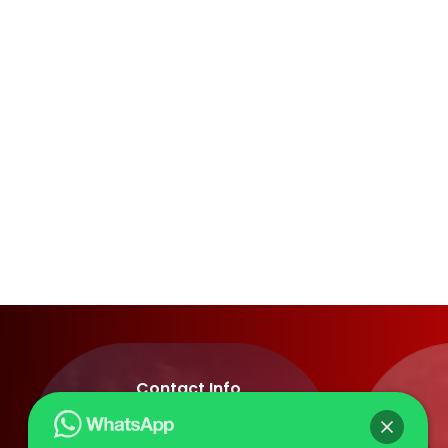
Contact Info
+62 811 66 9391 (Admin Linda)
+62 821 3811 4821 (Admin Yolla)