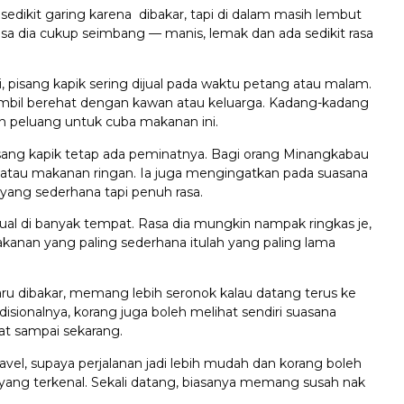
edikit garing karena dibakar, tapi di dalam masih lembut
asa dia cukup seimbang — manis, lemak dan ada sedikit rasa
, pisang kapik sering dijual pada waktu petang atau malam.
mbil berehat dengan kawan atau keluarga. Kadang-kadang
 peluang untuk cuba makanan ini.
ng kapik tetap ada peminatnya. Bagi orang Minangkabau
t atau makanan ringan. Ia juga mengingatkan pada suasana
ang sederhana tapi penuh rasa.
ijual di banyak tempat. Rasa dia mungkin nampak ringkas je,
akanan yang paling sederhana itulah yang paling lama
 baru dibakar, memang lebih seronok kalau datang terus ke
sionalnya, korang juga boleh melihat sendiri suasana
t sampai sekarang.
el, supaya perjalanan jadi lebih mudah dan korang boleh
ng terkenal. Sekali datang, biasanya memang susah nak